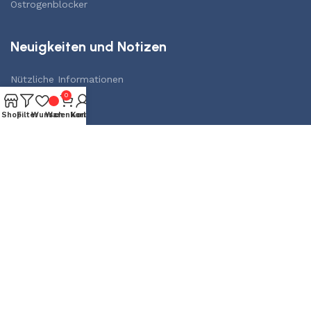
Östrogenblocker
Neuigkeiten und Notizen
Nützliche Informationen
0
Nachrichten
Shop
Filter
Wunsch
Warenkorb
Konto
Kontakte
+49-157-76517704
@testosteroneusupport
Schreiben Sie uns auf WhatsApp
Schreiben Sie uns auf Instagram
Schreiben Sie uns auf TikTok