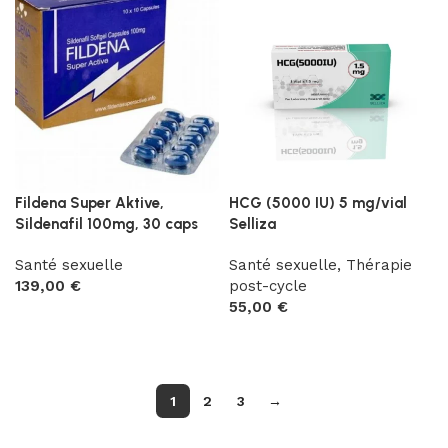
Fildena Super Aktive,
HCG (5000 IU) 5 mg/vial
Sildenafil 100mg, 30 caps
Selliza
Santé sexuelle
Santé sexuelle
,
Thérapie
139,00
€
post-cycle
55,00
€
Ajouter au panier
Ajouter au panier
1
2
3
→